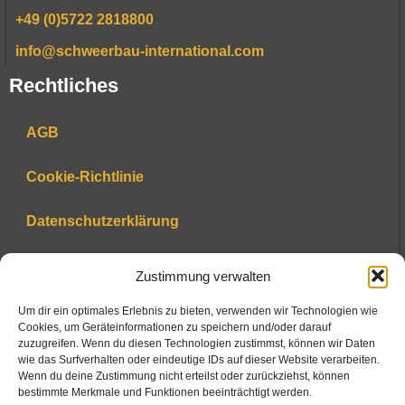
+49 (0)5722 2818800
info@schweerbau-international.com
Rechtliches
AGB
Cookie-Richtlinie
Datenschutzerklärung
Impressum
Zustimmung verwalten
Um dir ein optimales Erlebnis zu bieten, verwenden wir Technologien wie
Intern
Cookies, um Geräteinformationen zu speichern und/oder darauf
zuzugreifen. Wenn du diesen Technologien zustimmst, können wir Daten
Webmail
wie das Surfverhalten oder eindeutige IDs auf dieser Website verarbeiten.
Wenn du deine Zustimmung nicht erteilst oder zurückziehst, können
bestimmte Merkmale und Funktionen beeinträchtigt werden.
Intranet